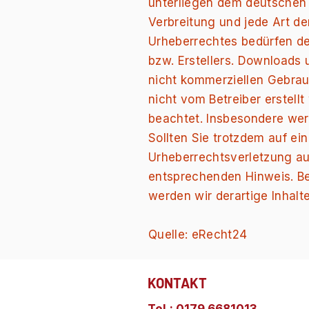
unterliegen dem deutschen U
Verbreitung und jede Art d
Urheberrechtes bedürfen de
bzw. Erstellers. Downloads u
nicht kommerziellen Gebrauc
nicht vom Betreiber erstell
beachtet. Insbesondere werd
Sollten Sie trotzdem auf ei
Urheberrechtsverletzung a
entsprechenden Hinweis. B
werden wir derartige Inhal
Quelle:
eRecht24
KONTAKT