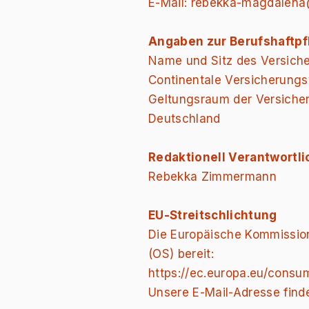
E-Mail:
rebekka-magdalena
Angaben zur Berufshaftpf
Name und Sitz des Versiche
Continentale Versicherung
Geltungsraum der Versiche
Deutschland
Redaktionell Verantwortli
Rebekka Zimmermann
EU-Streitschlichtung
Die Europäische Kommission 
(OS) bereit:
https://ec.europa.eu/consum
Unsere E-Mail-Adresse find